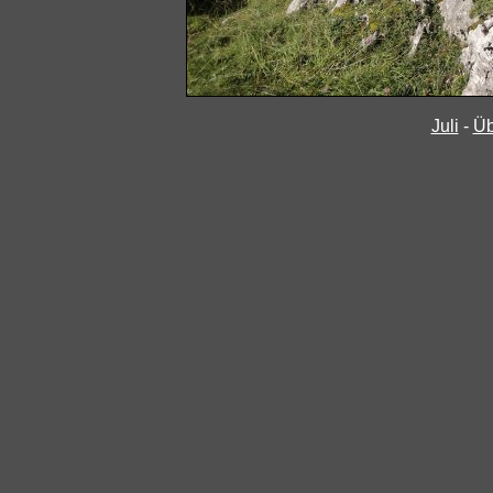
Juli
-
Üb