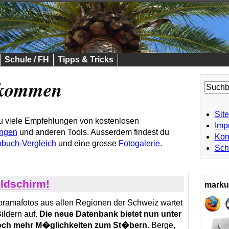
Schule / FH
Tipps & Tricks
llkommen
Site
du viele Empfehlungen von kostenlosen
Imp
ngen
und anderen Tools. Ausserdem findest du
Kon
obuch-Vergleich
und eine grosse
Fotogalerie
.
Sch
ldschirm!
marku
amafotos aus allen Regionen der Schweiz wartet
ildern auf.
Die neue Datenbank bietet nun unter
ch mehr M�glichkeiten zum St�bern.
Berge,