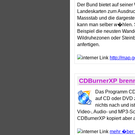
Der Bund bietet auf seiner
Landeskarten zum Ausdruc
Massstab und die dargestel
kann man selber w�hlen. 
Beispiel die neusten Wande
Wildruhezonen oder Stein
anfertigen.
http://map.
CDBurnerXP brenn
Das Programm CDB
auf CD oder DVD z
nichts nach und is
Video-, Audio- und MP3-Sc
CDBurnerXP kopiert aber
mehr �ber