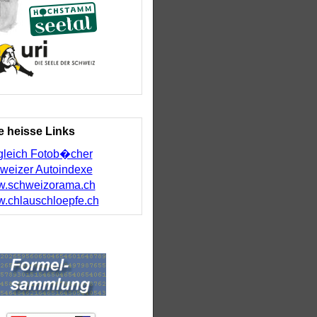
e heisse Links
gleich Fotob�cher
weizer Autoindexe
.schweizorama.ch
.chlauschloepfe.ch