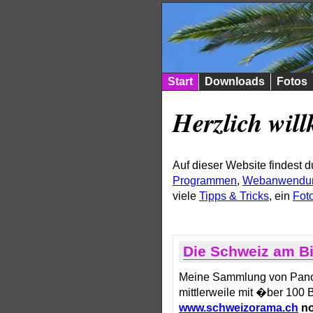
Start
Downloads
Fotos
Herzlich wi
Auf dieser Website findest 
Programmen
,
Webanwendu
viele
Tipps & Tricks
, ein
Fot
Die Schweiz am Bi
Meine Sammlung von Panor
mittlerweile mit �ber 100 B
www.schweizorama.ch
no