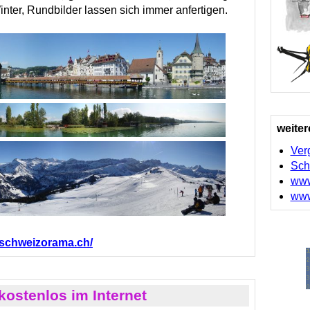
ter, Rundbilder lassen sich immer anfertigen.
weiter
Ver
Sch
www
www
.schweizorama.ch/
kostenlos im Internet