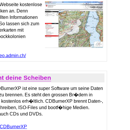
 Webseite kostenlose
ken an. Denn
lten Informationen
So lassen sich zum
rkarten mit
bockkolonien
geo.admin.ch/
t deine Scheiben
urnerXP ist eine super Software um seine Daten
u brennen. Es steht den grossen Br�dern in
t kostenlos erh�ltlich. CDBurnerXP brennt Daten-,
hreiben, ISO-Files und bootf�hige Medien.
 auch CDs und DVDs.
 CDBurnerXP