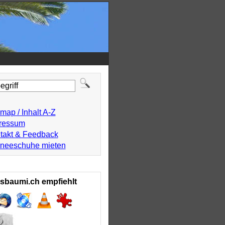
map / Inhalt A-Z
ressum
takt & Feedback
neeschuhe mieten
sbaumi.ch empfiehlt