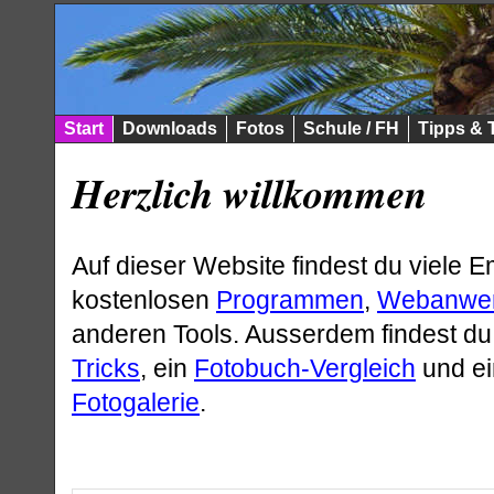
Start
Downloads
Fotos
Schule / FH
Tipps & 
Herzlich willkommen
Auf dieser Website findest du viele 
kostenlosen
Programmen
,
Webanwe
anderen Tools. Ausserdem findest du
Tricks
, ein
Fotobuch-Vergleich
und ei
Fotogalerie
.