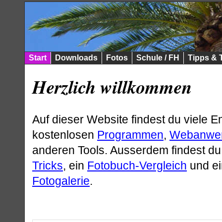
Start
Downloads
Fotos
Schule / FH
Tipps & 
Herzlich willkommen
Auf dieser Website findest du viele 
kostenlosen
Programmen
,
Webanwe
anderen Tools. Ausserdem findest du
Tricks
, ein
Fotobuch-Vergleich
und ei
Fotogalerie
.